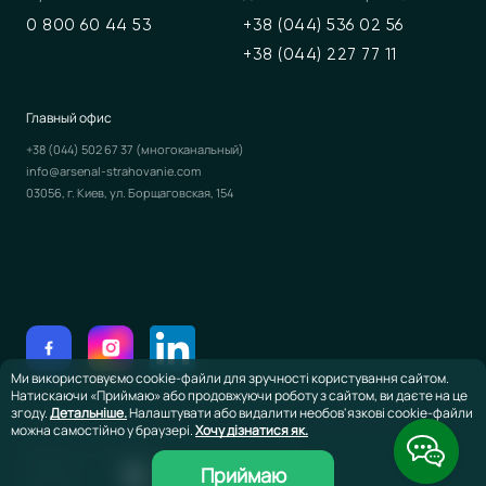
0 800 60 44 53
+38 (044) 536 02 56
+38 (044) 227 77 11
Главный офис
+38 (044) 502 67 37
(многоканальный)
info@arsenal-strahovanie.com
03056, г. Киев, ул. Борщаговская, 154
Ми використовуємо cookie-файли для зручності користування сайтом.
Натискаючи «Приймаю» або продовжуючи роботу з сайтом, ви даєте на це
згоду.
Детальніше.
Налаштувати або видалити необов'язкові cookie-файли
можна самостійно у браузері.
Хочу дізнатися як.
©2026 ЧАО Страховая компания «Арсенал Страхование»
Design and
Приймаю
Development