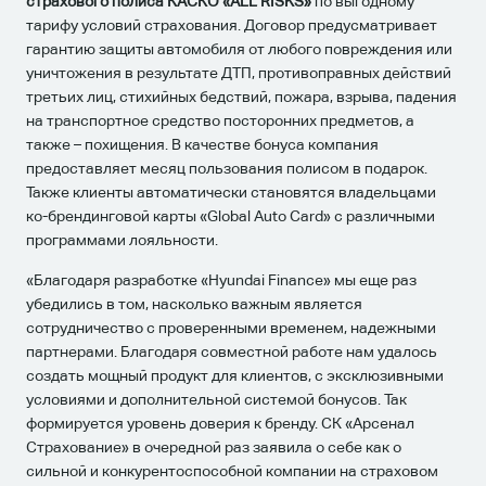
страхового полиса КАСКО «ALL RISKS»
по выгодному
тарифу условий страхования. Договор предусматривает
гарантию защиты автомобиля от любого повреждения или
уничтожения в результате ДТП, противоправных действий
третьих лиц, стихийных бедствий, пожара, взрыва, падения
на транспортное средство посторонних предметов, а
также – похищения. В качестве бонуса компания
предоставляет месяц пользования полисом в подарок.
Также клиенты автоматически становятся владельцами
ко-брендинговой карты «Global Auto Card» с различными
программами лояльности.
«Благодаря разработке «Hyundai Finance» мы еще раз
убедились в том, насколько важным является
сотрудничество с проверенными временем, надежными
партнерами. Благодаря совместной работе нам удалось
создать мощный продукт для клиентов, с эксклюзивными
условиями и дополнительной системой бонусов. Так
формируется уровень доверия к бренду. СК «Арсенал
Страхование» в очередной раз заявила о себе как о
сильной и конкурентоспособной компании на страховом