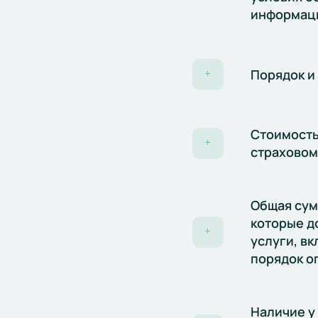
информац
Порядок и
+
Стоимость
+
страховом
Общая сумм
которые д
+
услуги, вк
порядок о
Наличие у 