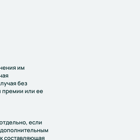
нения им
чая
лучая без
 премии или ее
отдельно, если
и дополнительным
ак составляющая