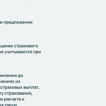
ые предложения
ценки страхового
рые учитываются при
омления до
чениях из
 страховых выплат,
у страхования,
к расчета и
на такую