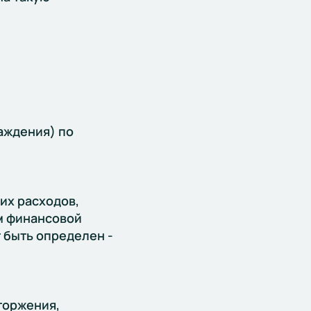
аждения) по
их расходов,
м финансовой
т быть определен -
торжения,