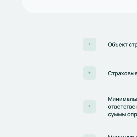
​​Объект с
+
Страховые
+
Минимальн
ответстве
+
суммы опр