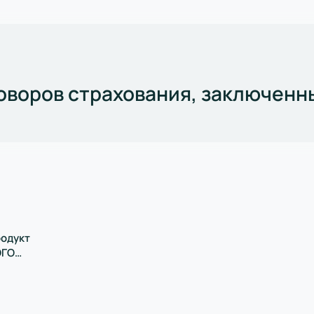
говоров страхования, заключен
родукт
ОГО
ий страховий