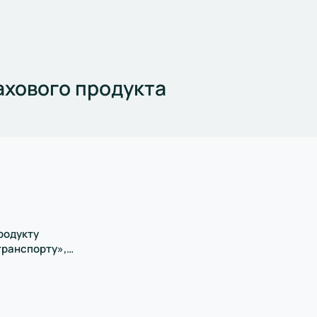
хового продукта
родукту
транспорту»,