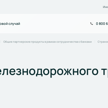
Инк
овой случай
0 800 6
Общие партнерские продукты в рамках сотрудничества с банками
Страхо
елезнодорожного т