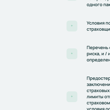
одного па
Условия п
+
страховщи
Перечень 
риска, и /
+
определен
Предостер
заключени
страховых
лимиты от
+
страховому
условия о