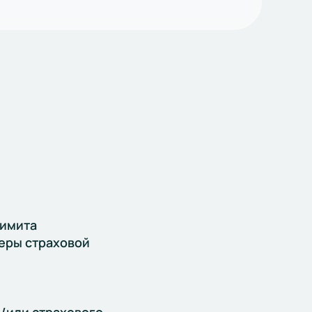
лимита
еры страховой