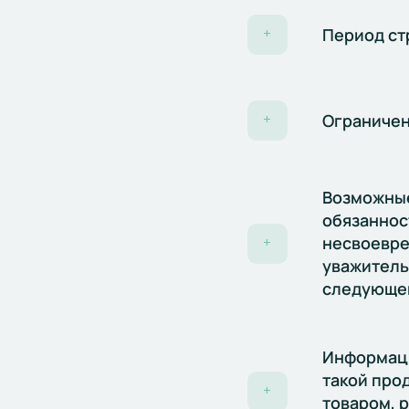
Период ст
+
Ограничен
+
Возможные
обязаннос
несвоевре
+
уважитель
следующей
Информаци
такой про
+
товаром, 