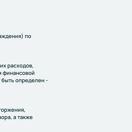
аждения) по
их расходов,
м финансовой
т быть определен -
торжения,
ора, а также