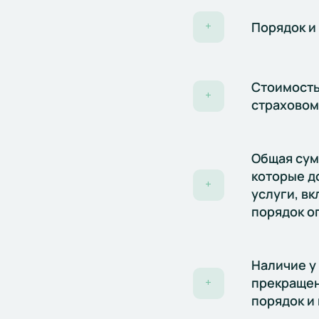
Порядок и
+
Стоимость
+
страховом
Общая сумм
которые д
+
услуги, вк
порядок о
Наличие у 
прекращен
+
порядок и