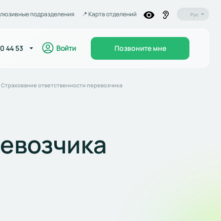
люзивные подразделения
📍️ Карта отделений
Рус
Войти
0 44 53
Позвоните мне
Страхование ответственности перевозчика
ревозчика