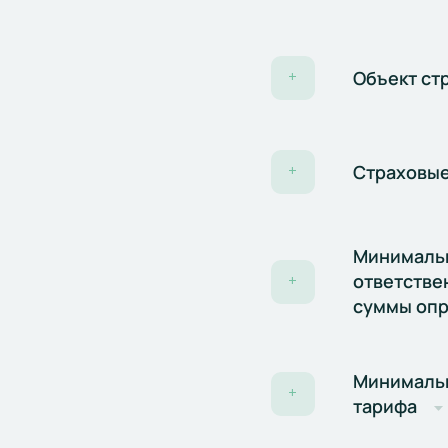
Объект ст
+
Страховые
+
Минимальн
ответстве
+
суммы опр
Минимальн
+
тарифа