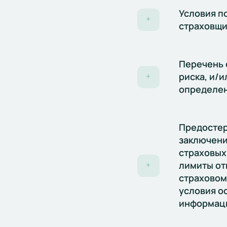
Условия п
+
страховщи
Перечень 
риска, и/
+
определен
Предостер
заключени
страховых
лимиты от
+
страховому
условия о
информац