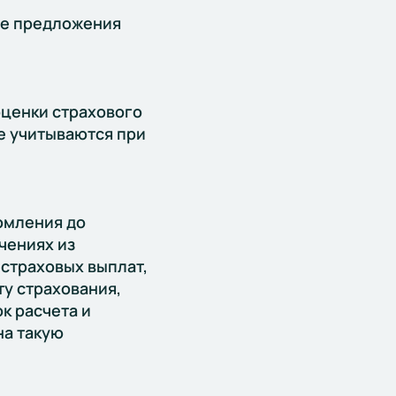
ые предложения
ценки страхового
е учитываются при
омления до
чениях из
 страховых выплат,
у страхования,
к расчета и
на такую