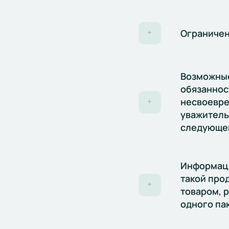
Ограничен
+
Возможные
обязаннос
несвоевре
+
уважитель
следующей
Информаци
такой про
+
товаром, 
одного па