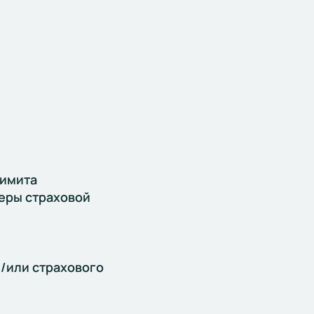
лимита
еры страховой
/или страхового