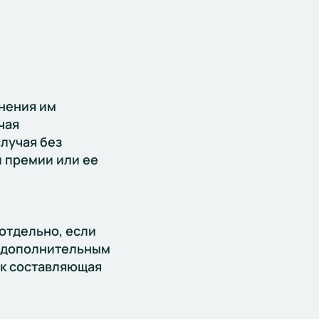
нения им
чая
лучая без
 премии или ее
отдельно, если
и дополнительным
ак составляющая