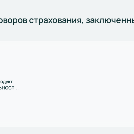
говоров страхования, заключен
родукт
ЬНОСТІ
ИКА»
родукт)