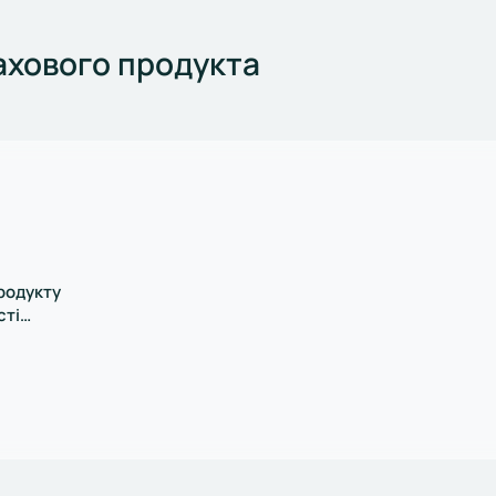
хового продукта
родукту
сті
, редакція діє