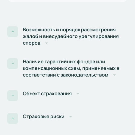
31.04.2025р. включно
продукту «Комплексне
страхування майна, що є
предметом застави АТ
«ОЩАДБАНК», затвердженої
та введеної в дію Наказом
Возможность и порядок рассмотрения
+
ПРАТ «СК «АРСЕНАЛ
жалоб и внесудебного урегулирования
СТРАХУВАННЯ» № 86 від
споров
25.06.2024 року
Наличие гарантийных фондов или
+
компенсационных схем, применяемых в
соответствии с законодательством
Объект страхования
+
Страховые риски
+