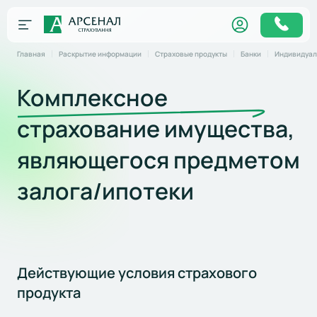
Главная
Раскрытие информации
Страховые продукты
Банки
Индивидуаль
Комплексное
страхование имущества,
являющегося предметом
залога/ипотеки
Действующие условия страхового
продукта