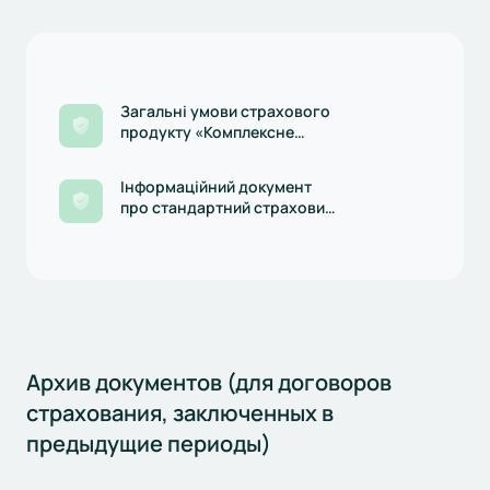
Загальні умови страхового
продукту «Комплексне
страхування майна, що є
предметом застави/іпотеки
Інформаційний документ
АТ «ОЩАДБАНК», редакція
про стандартний страховий
діє з 01.04.2025р.
продукт «Комплексне
страхування майна, що є
предметом застави/іпотеки
АТ «ОЩАДБАНК», редакція
діє з 01.04.2025р.
Архив документов (для договоров
страхования, заключенных в
предыдущие периоды)