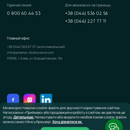
Горячая линия
Для звонков из-за границы
0 800 60 44 53
+38 (044) 536 02 56
+38 (044) 227 77 11
Главный офис
+38 (044) 502 67 37
(многоканальный)
info@arsenal-strahovanie.com
03056, г. Киев, ул. Борщаговская, 154
Ми використовуємо cookie-файли для зручності користування сайтом.
Натискаючи «Приймаю» або продовжуючи роботу з сайтом, ви даєте на це
згоду.
Детальніше.
Налаштувати або видалити необов'язкові cookie-файли
можна самостійно у браузері.
Хочу дізнатися як.
©2026 ЧАО Страховая компания «Арсенал Страхование»