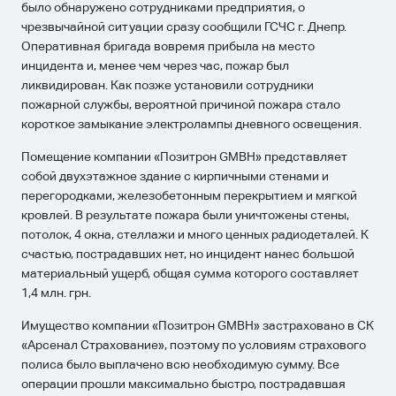
было обнаружено сотрудниками предприятия, о
чрезвычайной ситуации сразу сообщили ГСЧС г. Днепр.
Оперативная бригада вовремя прибыла на место
инцидента и, менее чем через час, пожар был
ликвидирован.
Как позже установили сотрудники
пожарной службы, вероятной причиной пожара стало
короткое замыкание электролампы дневного освещения.
Помещение компании «Позитрон GMBH» представляет
собой двухэтажное здание с кирпичными стенами и
перегородками, железобетонным перекрытием и мягкой
кровлей.
В результате пожара были уничтожены стены,
потолок, 4 окна, стеллажи и много ценных радиодеталей.
К
счастью, пострадавших нет, но инцидент нанес большой
материальный ущерб, общая сумма которого составляет
1,4 млн. грн.
Имущество компании «Позитрон GMBH» застраховано в СК
«Арсенал Страхование», поэтому по условиям страхового
полиса было выплачено всю необходимую сумму.
Все
операции прошли максимально быстро, пострадавшая