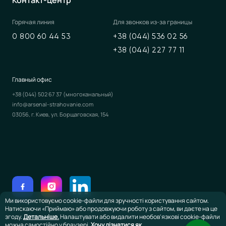
Контакт-центр
Горячая линия
Для звонков из-за границы
0 800 60 44 53
+38 (044) 536 02 56
+38 (044) 227 77 11
Главный офис
+38 (044) 502 67 37
(многоканальный)
info@arsenal-strahovanie.com
03056, г. Киев, ул. Борщаговская, 154
Ми використовуємо cookie-файли для зручності користування сайтом.
Натискаючи «Приймаю» або продовжуючи роботу з сайтом, ви даєте на це
згоду.
Детальніше.
Налаштувати або видалити необов'язкові cookie-файли
можна самостійно у браузері.
Хочу дізнатися як.