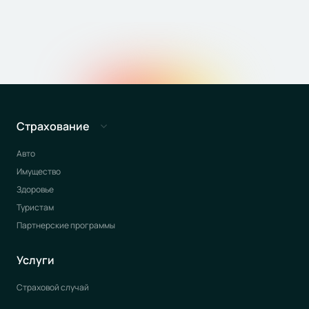
Страхование
Авто
Имущество
Здоровье
Туристам
Партнерские программы
Услуги
Страховой случай