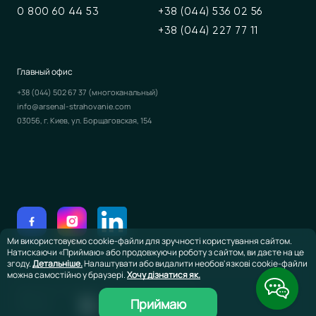
0 800 60 44 53
+38 (044) 536 02 56
+38 (044) 227 77 11
Главный офис
+38 (044) 502 67 37
(многоканальный)
info@arsenal-strahovanie.com
03056, г. Киев, ул. Борщаговская, 154
Ми використовуємо cookie-файли для зручності користування сайтом.
Натискаючи «Приймаю» або продовжуючи роботу з сайтом, ви даєте на це
згоду.
Детальніше.
Налаштувати або видалити необов'язкові cookie-файли
можна самостійно у браузері.
Хочу дізнатися як.
©2026 ЧАО Страховая компания «Арсенал Страхование»
Приймаю
Design and
Development