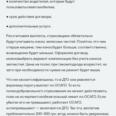
● количество водителей, которые будут
пользоватьсяавтомобилем;
● срок действия договора;
● дополнительные услуги.
Рассчитывая выплаты, страховщики обязательно
будутучитывать износ запасных частей. Понятно, что чем
старше машина, тем износбудет больше, соответственно,
возмещение будет меньше. Оформляя договор,
можновыбрать вариант компенсации без учета износа
запчастей. Цена на полис при такомподходе возрастет, но
зато при необходимости сумма на ремонт будет выше.
Что же касаетсяфраншизы, то в ДГО она равняется
верхнему порогу выплат по ОСАГО. То есть
полисдобровольного страхования не начнет действовать,
пока не исчерпаетсяобязательный лимит по ОСАГО. Если
убытки его не превышают, работает ОСАГО,
еслипревышают — включается ДГО. Так что, заплатив
приблизительно 200–300 грн. вгод, можно быть уверенным,