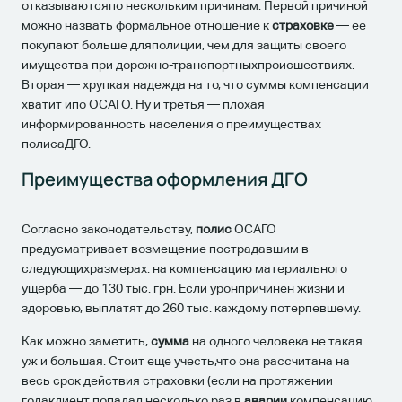
отказываютсяпо нескольким причинам. Первой причиной
можно назвать формальное отношение к
страховке
— ее
покупают больше дляполиции, чем для защиты своего
имущества при дорожно-транспортныхпроисшествиях.
Вторая — хрупкая надежда на то, что суммы компенсации
хватит ипо ОСАГО. Ну и третья — плохая
информированность населения о преимуществах
полисаДГО.
Преимущества оформления ДГО
Согласно законодательству,
полис
ОСАГО
предусматривает возмещение пострадавшим в
следующихразмерах: на компенсацию материального
ущерба — до 130 тыс. грн. Если уронпричинен жизни и
здоровью, выплатят до 260 тыс. каждому потерпевшему.
Как можно заметить,
сумма
на одного человека не такая
уж и большая. Стоит еще учесть,что она рассчитана на
весь срок действия страховки (если на протяжении
годаклиент попадал несколько раз в
аварии
,компенсацию