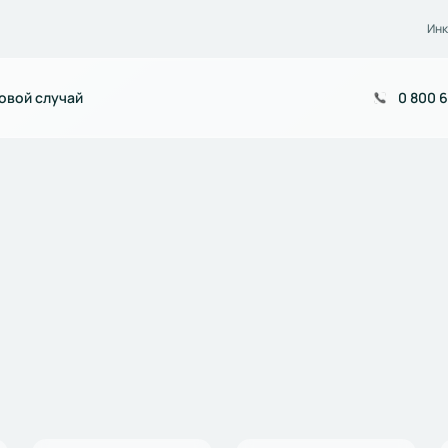
Инк
овой случай
0 800 6