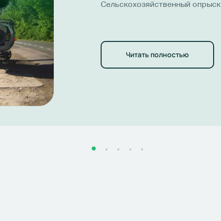
Сельскохозяйственный опрыски
с другой стороны, на встречну
Водитель первого пытался укло
опрокинуло.
Водитель не пострадал, а за с
Читать полностью
возмещение в размере 623 тыс.
Будьте всегда осмотрительными
участниками дорожного движени
— мы позаботимся об этом.