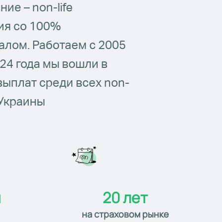
ие – non-life
ия со 100%
алом. Работаем с 2005
024 года мы вошли в
выплат среди всех non-
 Украины
н
20 лет
на страховом рынке