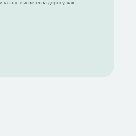
ватель выезжал на дорогу, как
ю выехал автомобиль.
ниться от контакта, но его
пецтехнику мы выплатили
 гривен.
, следите за другими
я, а как что-нибудь случится