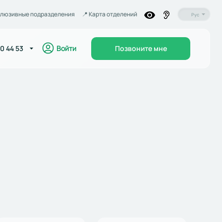
люзивные подразделения
📍️ Карта отделений
Рус
Войти
0 44 53
Позвоните мне