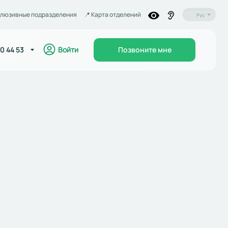
люзивные подразделения
📍️ Карта отделений
Рус
Войти
0 44 53
Позвоните мне