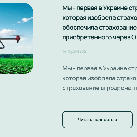
Мы - первая в Украине с
которая изобрела страх
обеспечила страхование
приобретенного через O
14 грудня 2021
Мы - первая в Украине ст
которая изобрела страхо
страхование агродрона, 
OTP Leasing
Сельскохозяйственные д
защиты растений и удобр
метров, используя высок
Читать полностью
позиционирования с сан
Дрон работает даже по вл