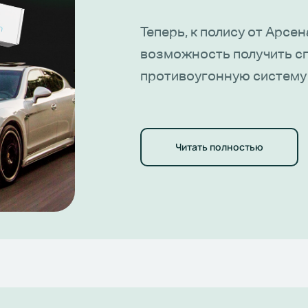
Теперь, к полису от Арсе
возможность получить с
противоугонную систему
Оборудование и установк
За вами остается только
оплата 8500 грн (одним 
Читать полностью
Автобезопасность с Beni
Арсенал Страхование = X
вашего авто от угона.