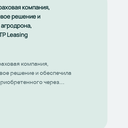
траховая компания,
овое решение и
 агродрона,
TP Leasing
раховая компания,
вое решение и обеспечила
приобретенного через
роны вносят средства
ения с высоты полутора
оточный сигнал для
тиметровой точностью.
ажной почве, когда