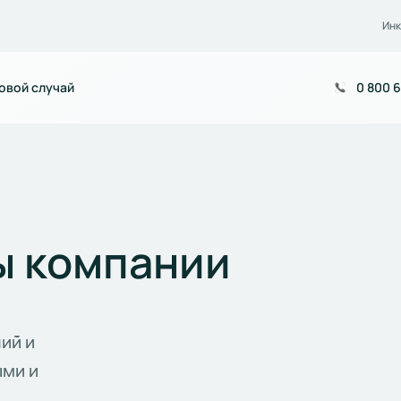
Инк
овой случай
0 800 6
ы компании
ий и
ыми и