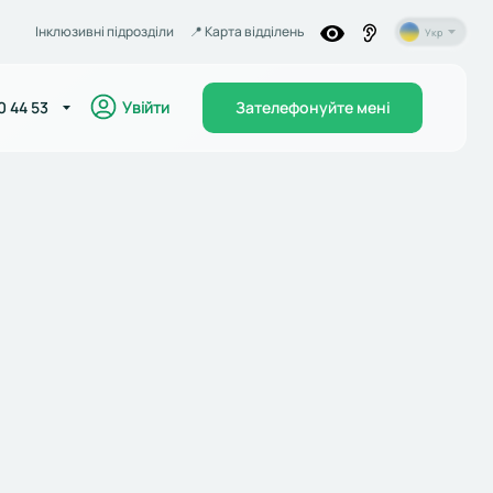
Інклюзивні підрозділи
📍️ Карта відділень
Укр
Увійти
0 44 53
Зателефонуйте мені