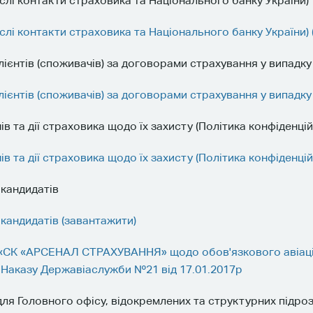
ислі контакти страховика та Національного банку України)
ислі контакти страховика та Національного банку України)
лієнтів (споживачів) за договорами страхування у випадк
лієнтів (споживачів) за договорами страхування у випадк
та дії страховика щодо їх захисту (Політика конфіденцій
та дії страховика щодо їх захисту (Політика конфіденцій
кандидатів
кандидатів (завантажити)
 «СК «АРСЕНАЛ СТРАХУВАННЯ» щодо обов'язкового авіацій
 Наказу Державіаслужби №21 від 17.01.2017р
ля Головного офісу, відокремлених та структурних підрозд