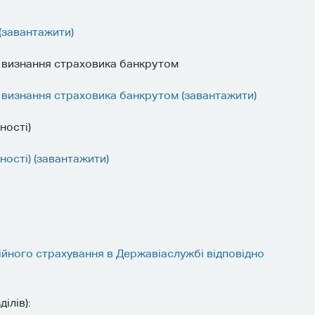
 (завантажити)
у визнання страховика банкрутом
у визнання страховика банкрутом (завантажити)
ності)
ності) (завантажити)
ного страхування в Державіаслужбі відповідно
ілів):