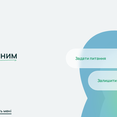
чним
Задати питання
Залишити 
ь мені