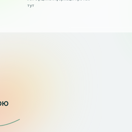
тут
ою