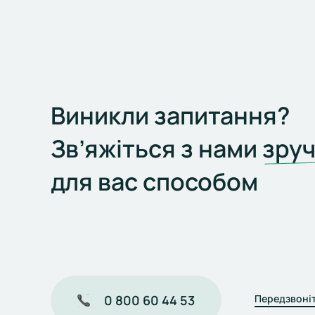
Виникли запитання?
Зв’яжіться з нами
зру
для вас способом
0 800 60 44 53
Передзвоніт