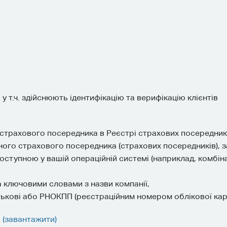
у т.ч. здійснюють ідентифікацію та верифікацію клієнтів
о страхового посередника в Реєстрі страхових посередн
го страхового посередника (страхових посередників), за 
ступною у вашій операційній системі (наприклад, комбінац
 ключовими словами з назви компанії,
батькові або РНОКПП (реєстраційним номером облікової кар
 (завантажити)