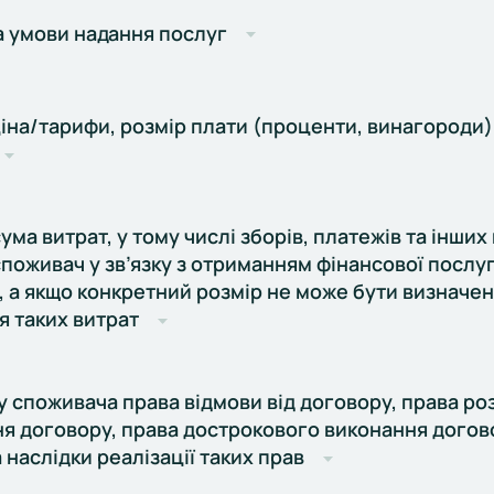
а умови надання послуг
ціна/тарифи, розмір плати (проценти, винагороди
ума витрат, у тому числі зборів, платежів та інших
поживач у зв’язку з отриманням фінансової послуг
 а якщо конкретний розмір не може бути визначен
я таких витрат
у споживача права відмови від договору, права ро
я договору, права дострокового виконання догово
 наслідки реалізації таких прав