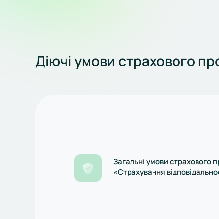
Діючі умови страхового пр
Загальні умови страхового п
«Страхування відповідально
третіми особами», редакція д
01.07.2024р.