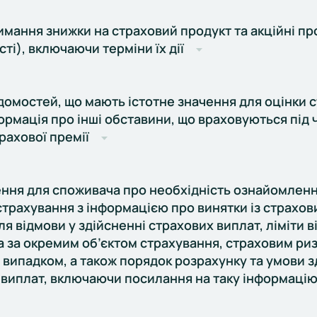
мання знижки на страховий продукт та акційні пр
сті), включаючи терміни їх дії
домостей, що мають істотне значення для оцінки 
ормація про інші обставини, що враховуються під 
рахової премії
ння для споживача про необхідність ознайомленн
трахування з інформацією про винятки із страхови
ля відмови у здійсненні страхових виплат, ліміти в
а за окремим об’єктом страхування, страховим ри
випадком, а також порядок розрахунку та умови 
 виплат, включаючи посилання на таку інформаці