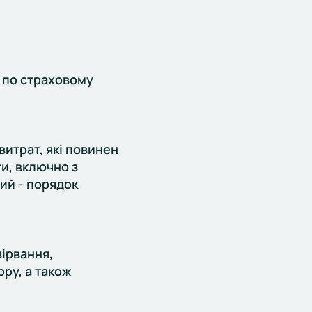
) по страховому
 витрат, які повинен
и, включно з
ий - порядок
зірвання,
ру, а також