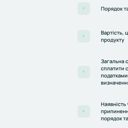
Порядок т
+
Вартість, 
+
продукту
Загальна с
сплатити с
+
податками,
визначенн
Наявність 
припиненн
+
порядок та