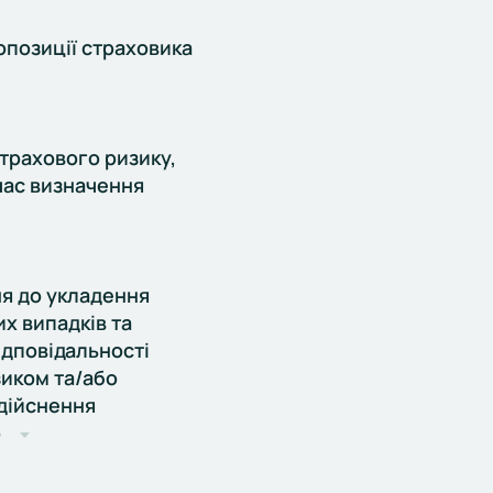
опозиції страховика
страхового ризику,
час визначення
я до укладення
х випадків та
ідповідальності
зиком та/або
здійснення
ю