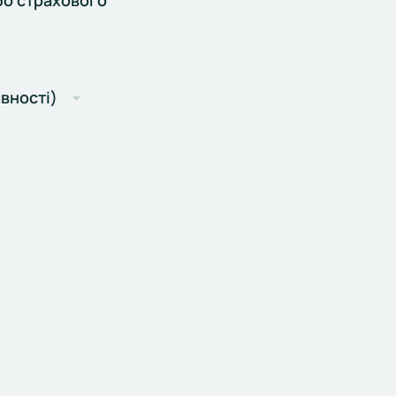
бо страхового
вності)