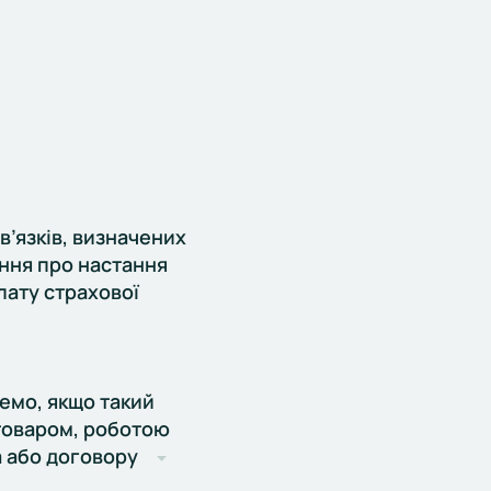
в’язків, визначених
ння про настання
лату страхової
емо, якщо такий
 товаром, роботою
а або договору