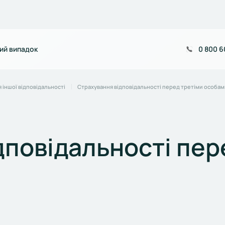
ий випадок
0 800 6
 іншої відповідальності
Страхування відповідальності перед третіми особам
дповідальності пер