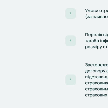
Умови отри
+
(за наявно
Перелік ві
та/або інф
+
розміру ст
Застереже
договору с
підстави д
+
страховик
страховим 
страхових