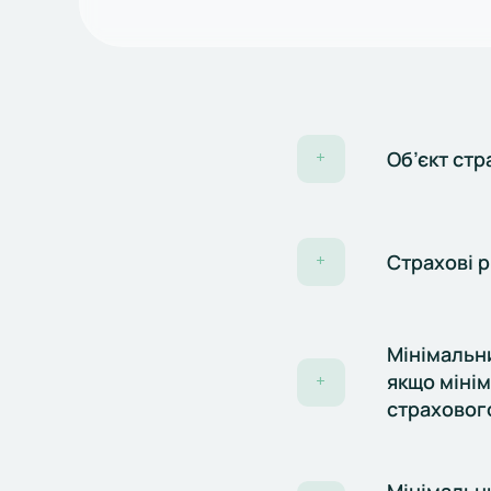
Об’єкт ст
+
Страхові 
+
Мінімальни
якщо міні
+
страховог