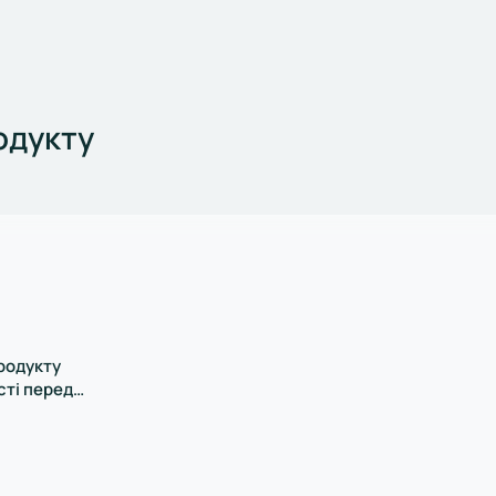
одукту
родукту
сті перед
іє з