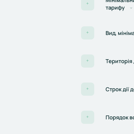
Мінімальни
+
тарифу
Вид, мінім
+
Територія 
+
Строк дії 
+
Порядок в
+