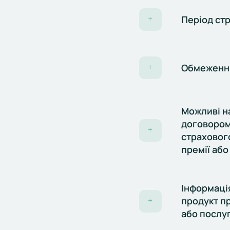
Період ст
+
Обмеження
+
Можливі на
договором
+
страховог
премії або
Інформаці
продукт п
+
або послуг