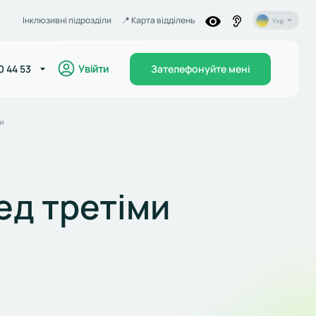
Інклюзивні підрозділи
📍️ Карта відділень
Укр
Увійти
0 44 53
Зателефонуйте мені
и
ед третіми