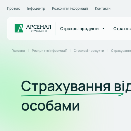
Про нас
Інфоцентр
Розкриття інформації
Контакти
Страхові продукти
Страхов
Головна
Розкриття інформації
Страхові продукти
Страхування
Страхування ві
особами