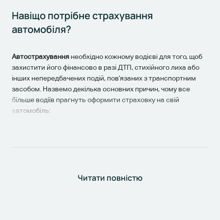
Навіщо потрібне страхування
автомобіля?
Автострахування
необхідно кожному водієві для того, щоб
захистити його фінансово в разі ДТП, стихійного лиха або
інших непередбачених подій, пов’язаних з транспортним
засобом. Назвемо декілька основних причин, чому все
більше водіїв прагнуть оформити страховку на свій
автомобіль:
фінансовий захист. Оформивши страховий поліс,
власник ТЗ може не переживати, що з машиною щось
станеться або через його неправильні дії постраждають
інші учасники дорожнього руху. В усіх подібних ситуаціях
на допомогу прийде страхова компанія, яка відшкодує
Читати повністю
збитки;
законодавчі вимоги. В Україні, щоб легально
пересуватися по дорогах, кожен водій обов’язково
повинен оформити поліс страхування цивільно-правової