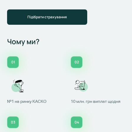
Підібрати страхування
Чому ми?
01
02
№1 на ринку КАСКО
10 млн. грн виплат щодня
03
04