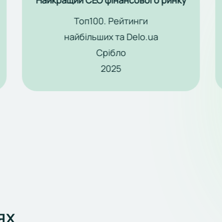
Найкраща
діджитал-компанія
FinAwards
Бронза
2024
ях