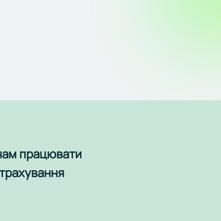
 нам працювати
 страхування