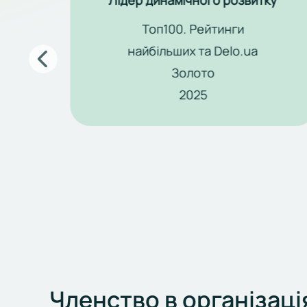
ку
Найкращий CEO фінансового ринку
Топ100. Рейтинги
найбільших та Delo.ua
Срібло
2025
Членство в організаці