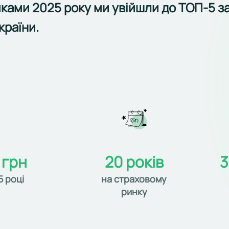
мками 2025 року ми увійшли до ТОП-5 з
країни.
 грн
20 років
3
5 році
на страховому
ринку