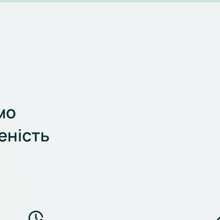
мо
еність