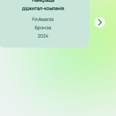
Найкраще
КАСКО
FinAwards
Золото
2025