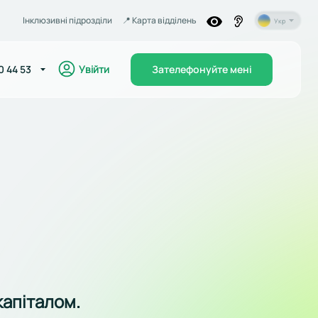
Інклюзивні підрозділи
📍️ Карта відділень
Укр
Увійти
0 44 53
Зателефонуйте мені
капіталом.