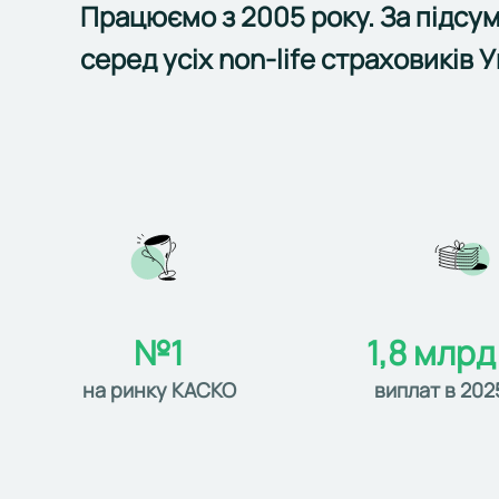
Працюємо з 2005 року. За підсу
серед усіх non-life страховиків У
№1
1,8 млрд
на ринку КАСКО
виплат в 202