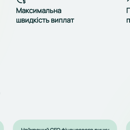
Максимальна
П
швидкість виплат
п
д