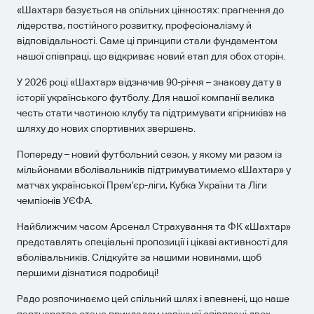
«Шахтар» базується на спільних цінностях: прагнення до
лідерства, постійного розвитку, професіоналізму й
відповідальності. Саме ці принципи стали фундаментом
нашої співпраці, що відкриває новий етап для обох сторін.
У 2026 році «Шахтар» відзначив 90-річчя – знакову дату в
історії українського футболу. Для нашої компанії велика
честь стати частиною клубу та підтримувати «гірників» на
шляху до нових спортивних звершень.
Попереду – новий футбольний сезон, у якому ми разом із
мільйонами вболівальників підтримуватимемо «Шахтар» у
матчах української Прем’єр-ліги, Кубка України та Ліги
чемпіонів УЄФА.
Найближчим часом Арсенал Страхування та ФК «Шахтар»
представлять спеціальні пропозиції і цікаві активності для
вболівальників. Слідкуйте за нашими новинами, щоб
першими дізнатися подробиці!
Радо розпочинаємо цей спільний шлях і впевнені, що наше
партнерство стане прикладом успішної співпраці двох