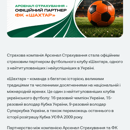
Страхова компанія Арсенал Страхування стала офіційним
страховим партнером футбольного клубу «Шахтар», одного
з найтитулованіших і найуспішніших в Україні.
«Шахтар» – команда з багатою історією, великими
традиціями та численними досягненнями на національній і
міжнародній аренах. Це один з найтитулованіших клубів
українського футболу: 16-разовий чемпіон України, 15-
разовий володар Кубка України, 9-разовий володар
Суперкубка України, а також переможець останнього в
історії розіграшу Кубка УЄФА 2009 року.
Партнерство між компанією Арсенал Страхування та ФК