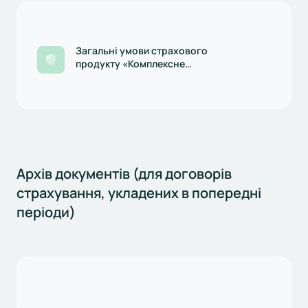
Загальні умови страхового
продукту «Комплексне
страхування будівельно-
монтажних робіт та
відповідальності перед
третіми особами», редакція
діє з 27.09.2024р.
Архів документів (для договорів
страхування, укладених в попередні
періоди)