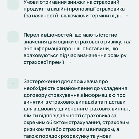
Умови отримання знижки на страховий
+
продукт та акційні пропозиції страховика
(за наявності), включаючи терміни їх дії
Перелік відомостей, що мають істотне
+
значення для оцінки страхового ризику, та/
або інформація про інші обставини, що
враховуються під час визначення розміру
страхової премії
Застереження для споживача про
+
необхідність ознайомлення до укладення
договору страхування з інформацією про
винятки із страхових випадків та підстави
для відмови у здійсненні страхових виплат,
ліміти відповідальності страховика за
окремим об’єктом страхування, страховим
ризиком та/або страховим випадком, а
також порядок розрахунку та умови