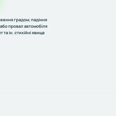
ження градом; падіння
або провал автомобіля
т та ін. стихійні явища