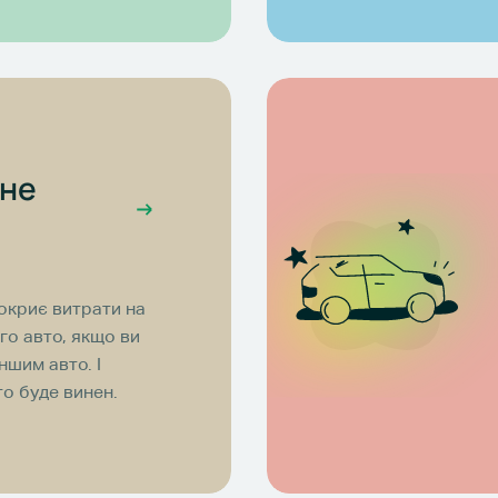
не
покриє витрати на
о авто, якщо ви
іншим авто. І
о буде винен.