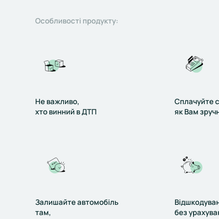
Особливості продукту:
Не важливо,
Сплачуйте с
хто винний в ДТП
як Вам зруч
Залишайте автомобіль
Відшкодува
там,
без урахува