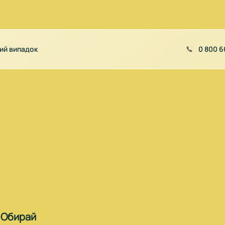
ий випадок
0 800 6
. Обирай