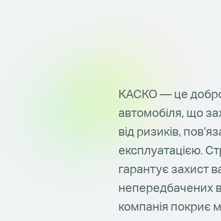
КАСКО — це добро
автомобіля, що з
від ризиків, пов’я
експлуатацією. С
гарантує захист в
непередбачених в
компанія покриє м