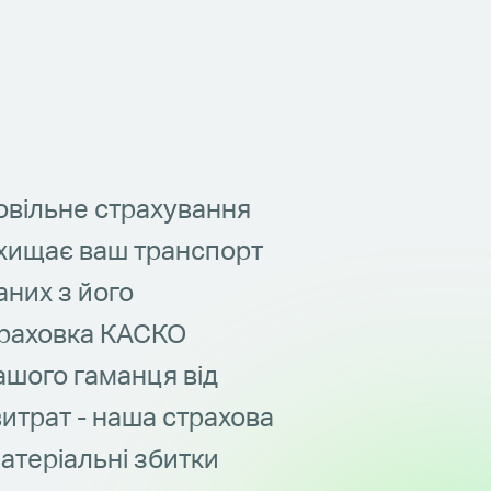
вільне страхування
ахищає ваш транспорт
заних з його
траховка КАСКО
ашого гаманця від
итрат - наша страхова
атеріальні збитки