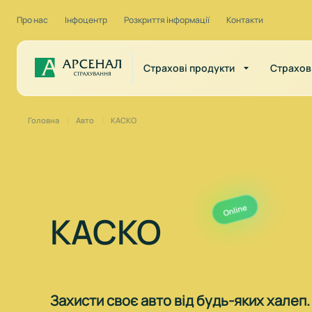
Про нас
Інфоцентр
Розкриття інформації
Контакти
Страхові продукти
Страхов
Головна
Авто
КАСКО
Online
КАСКО
Захисти своє авто від будь-яких халеп