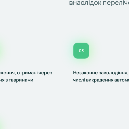
внаслідок переліч
03
ження, отримані через
Незаконне заволодіння,
ня з тваринами
числі викрадення автом