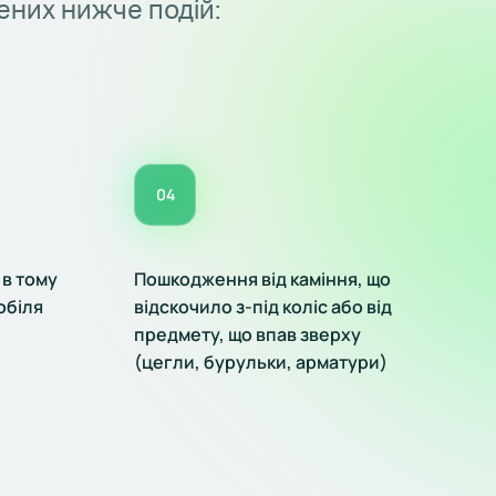
ених нижче подій:
04
 в тому
Пошкодження від каміння, що
обіля
відскочило з-під коліс або від
предмету, що впав зверху
(цегли, бурульки, арматури)