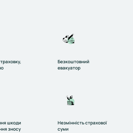
траховку,
Безкоштовний
но
евакуатор
ння шкоди
Незмінність страхової
ння зносу
суми