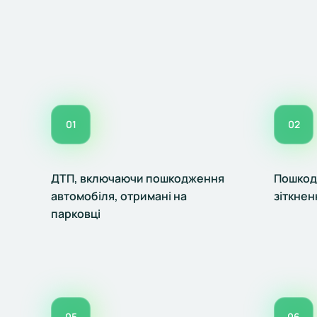
01
02
ДТП, включаючи пошкодження
Пошкод
автомобіля, отримані на
зіткнен
парковці
05
06