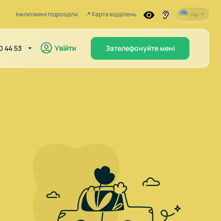
Інклюзивні підрозділи
📍️ Карта відділень
Укр
Увійти
0 44 53
Зателефонуйте мені