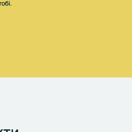
обі.
кти