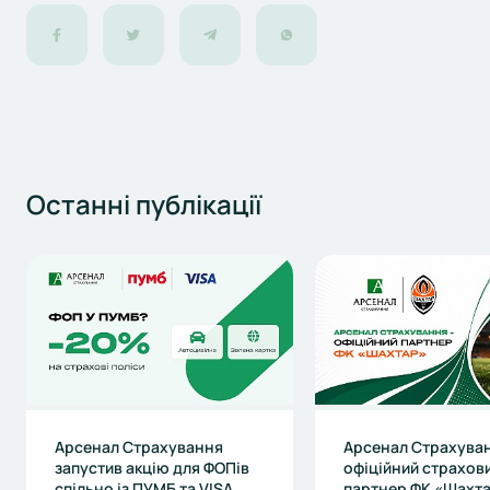
Останні
публікації
Арсенал Страхування
Арсенал Страхуван
запустив акцію для ФОПів
офіційний страхов
спільно із ПУМБ та VISA
партнер ФК «Шахт