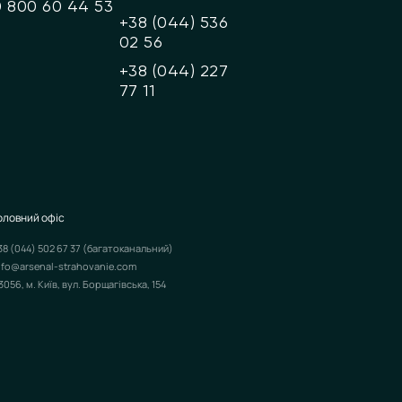
0 800 60 44 53
+38 (044) 536
02 56
+38 (044) 227
77 11
оловний офіс
38 (044) 502 67 37
(багатоканальний)
nfo@arsenal-strahovanie.com
3056, м. Київ, вул. Борщагівська, 154