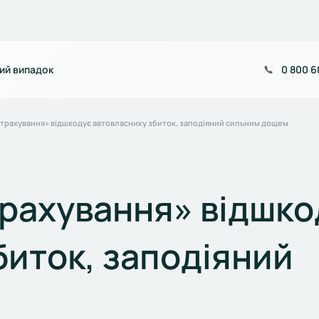
ий випадок
0 800 6
трахування» відшкодує автовласнику збиток, заподіяний сильним дощем
рахування» відшко
биток, заподіяний