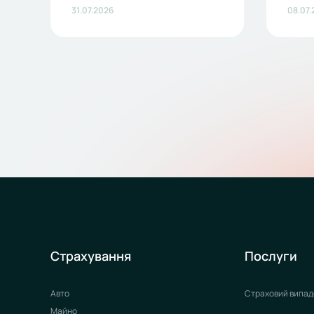
31.07.2026
08.07.
Страхування
Послуги
Авто
Страховий випад
Майно