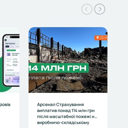
ровів
Арсенал Страхування
А
виплатив понад 114 млн грн
з
після масштабної пожежі на
м
виробничо-складському
с