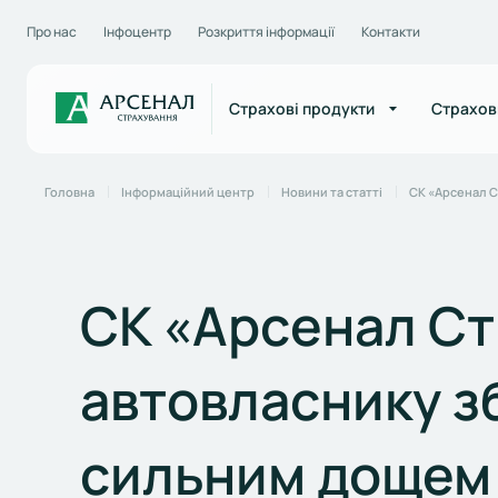
Про нас
Інфоцентр
Розкриття інформації
Контакти
Страхові продукти
Страхов
Головна
Інформаційний центр
Новини та статті
СК «Арсенал С
СК «Арсенал Ст
автовласнику з
сильним дощем