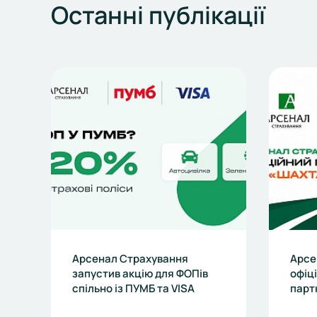
Останні
публікації
Арсенал Страхування
Арсе
запустив акцію для ФОПів
офіц
спільно із ПУМБ та VISA
парт