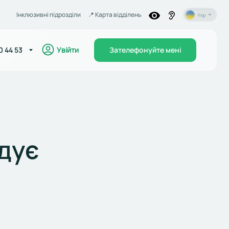
Інклюзивні підрозділи
📍️ Карта відділень
Укр
Увійти
0 44 53
Зателефонуйте мені
дує