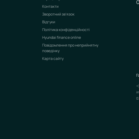
Контакти
Зворотний зв’язок
Відгуки
Політика конфіденційності
Hyundai finance online
Повідомлення про неприйнятну
поведінку
Карта сайту
Г
+
i
0