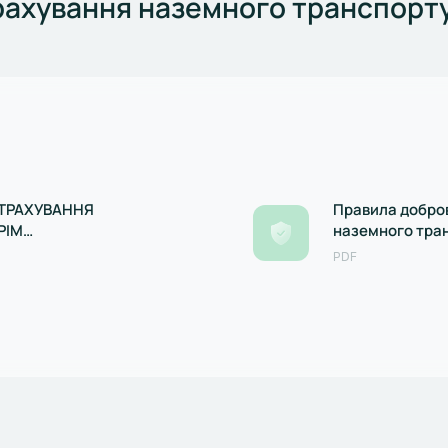
ахування наземного транспорту 
СТРАХУВАННЯ
Правила добро
РІМ
наземного тран
(нова редакція
PDF
Нацкомфінпосл