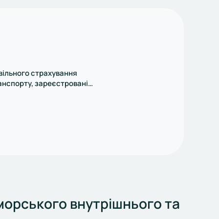
вільного страхування
анспорту, зареєстровані
12.01.2016 за № 0716006
морського внутрішнього та