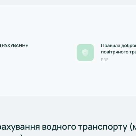
СТРАХУВАННЯ
Правила добро
повітряного тр
Держфінпослуг 
PDF
рахування водного транспорту (