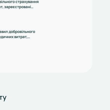
вільного страхування
т, зареєстровані
03.06.2010. за № 2110361
авил добровільного
дичних витрат,
Держфінпослуг 28.05.2013
ту