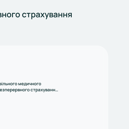
вного страхування
вільного медичного
безперервного страхування
єстровані Держфінпослуг
 0313496