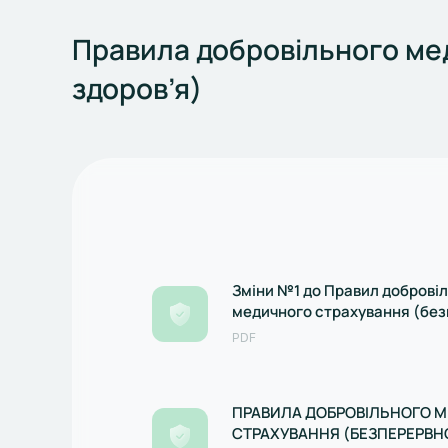
Правила добровільного ме
здоров’я)
Зміни №1 до Правил доброві
медичного страхування (бе
страхування здоров’я), заре
PDF
Нацкомфінпослуг 09.04.202
ПРАВИЛА ДОБРОВІЛЬНОГО 
СТРАХУВАННЯ (БЕЗПЕРЕРВН