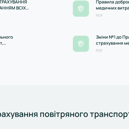
СТРАХУВАННЯ
Правила добро
АННЯМ ВСІХ
медичних витра
Держфінпослуг 
PDF
льного
Зміни №1 до Пр
т,
страхування ме
слуг
зареєстровані 
PDF
за № 2113177
рахування повітряного транспор