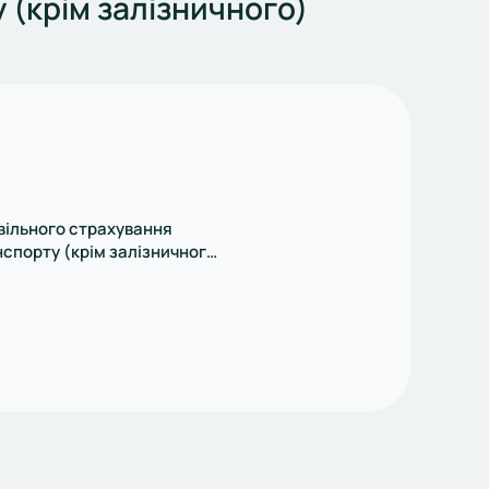
(крім залізничного)
вільного страхування
спорту (крім залізничного)
), зареєстровані
уг 26.03.2020