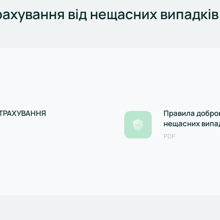
ахування від нещасних випадків
СТРАХУВАННЯ
Правила добров
нещасних випад
зареєстровані
PDF
09.04.2020