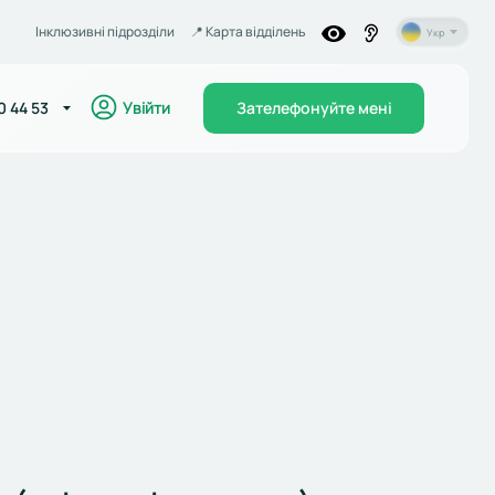
Інклюзивні підрозділи
📍️ Карта відділень
Укр
Увійти
0 44 53
Зателефонуйте мені