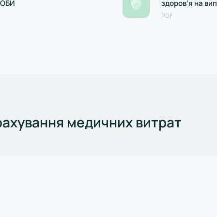
РОБИ
здоров’я на ви
редакція),заре
PDF
Нацкомфінпосл
рахування медичних витрат