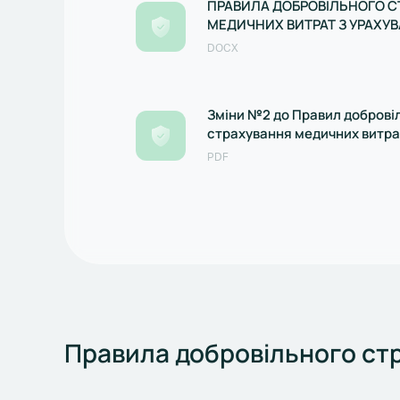
ПРАВИЛА ДОБРОВІЛЬНОГО 
МЕДИЧНИХ ВИТРАТ З УРАХУВ
ЗМІН
DOCX
Зміни №2 до Правил доброві
страхування медичних витра
зареєстровані Нацкомфінпо
PDF
09.04.2020
Правила добровільного ст