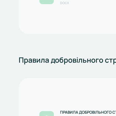
СТРАХУВАННЯ ЗДОРОВ’Я) З
DOCX
ВСІХ ЗМІН
Правила добровільного стр
ПРАВИЛА ДОБРОВІЛЬНОГО 