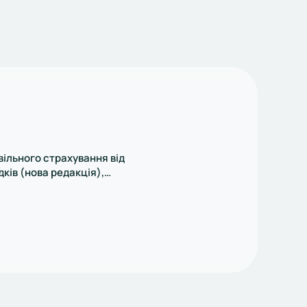
ільного страхування від
ків (нова редакція),
 Нацкомфінпослуг