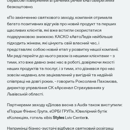
сервісом повернення втрачених речей «АвтоБерегиня»
безкоштовно.
«По закінченню святкового заходу, компанія отримала
багато позитивних відгуків про новий продукт та перших
щасливих клієнтів, які вже встигли скористатися
подарунковою знижкою. КАСКО «АвтоЛеді» найбільше
підходить жінкам, які цінують свій власний час, і
представляє собою новий етап у розвитку нашої компанії.
Ми раді перейти до нього разом із нашими клієнтами – з
тими, хто вже давно знає нас в роботі, довіряючи якості
наших продуктів та послуг, і з тими, хто дізнався про нас
зовсім недавно, але зацікавлений у вигідній та надійній
співпраці на довгі роки», - говорить Роксолана Пахомова,
директор управління СК «Арсенал Страхування» у
Львівській області.
Партнерами заходу «Ділова весна з Audi» також виступили:
«Порше Фінанс Груп», «ОРБІ ГРУП», Ювелірний бутік
«Колекція», готель «ibis
Styles
Lviv Center
».
Наприкінці бізнес-зустрічі відбувся святковий розіграш