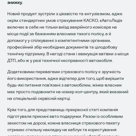
знижку.
Новий продукт зустріли з цікавістю та ентузіазмом, адже
окрім стандартних умов страхування КАСКО, «АвтоЛеді»
включає в себе не тільки виїзд аварійного комісара на
місце події за бажанням власника такого полісу, а й
допомогу у спілкуванні з компетентними органами,
професійний збір необхідних документів та цілодобову
технічну підтримку. В нагоді стане і евакуація автівки з місця
ДТП, або ж у разі технічної несправності автомобіля.
Додатковими перевагами страхового полісу є зручність
його використання, адже відтепер для того, щоб вирішити
будь-які питання пов’язані з автомобілем, жінка-власник
має просто подзвонити на номер кол-центру, який вказаний
на спеціальній сервісній картці.
Крім того, для представниць прекрасної статі компанія
підготувала приємні авто подарунки. Разом із особливим
захистом на дорозі, кожна власниця страхового пакету
отримає стильну накладку на каблук та користування