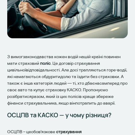
З вимогзаконодавства кожен водій нашій країні повинен
мати страховий
поліс
. Це договір страхування
цивільноївідповідальності. Але досі трапляються горе-водії,
які намагаються обдуритидолю та їздити без страховки. А
також є інша категорія людей — ті, хто дбаєнасамперед про
своє авто та купує страховку КАСКО. Пропонуємо
розібратисяразом, який із цих полісів краще збереже
фінанси страхувальника, якщо вінпотрапить до аварії.
ОСЦПВ та КАСКО — у чому різниця?
ОСЦПВ – цеобов'язкове
страхування