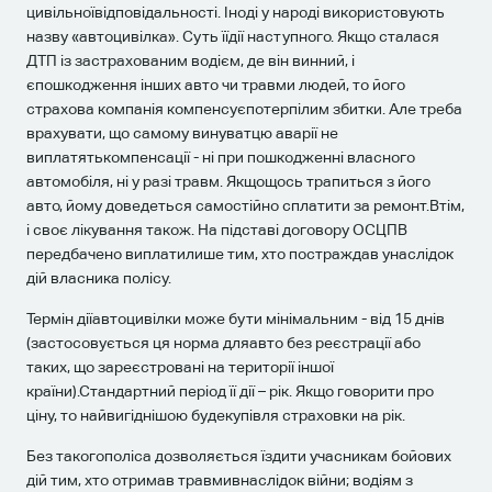
цивільноївідповідальності. Іноді у народі використовують
назву «автоцивілка». Суть їїдії наступного. Якщо сталася
ДТП із застрахованим водієм, де він винний, і
єпошкодження інших авто чи травми людей, то його
страхова компанія компенсуєпотерпілим збитки. Але треба
врахувати, що самому винуватцю аварії не
виплатятькомпенсації - ні при пошкодженні власного
автомобіля, ні у разі травм. Якщощось трапиться з його
авто, йому доведеться самостійно сплатити за ремонт.Втім,
і своє лікування також. На підставі договору ОСЦПВ
передбачено виплатилише тим, хто постраждав унаслідок
дій власника полісу.
Термін діїавтоцивілки може бути мінімальним - від 15 днів
(застосовується ця норма дляавто без реєстрації або
таких, що зареєстровані на території іншої
країни).Стандартний період її дії – рік. Якщо говорити про
ціну, то найвигіднішою будекупівля страховки на рік.
Без такогополіса дозволяється їздити учасникам бойових
дій тим, хто отримав травмивнаслідок війни; водіям з