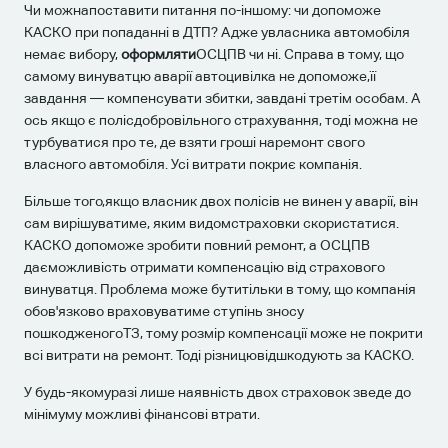
Чи можнапоставити питання по-іншому: чи допоможе
КАСКО при попаданні в ДТП? Адже увласника автомобіля
немає вибору,
оформляти
ОСЦПВ чи ні. Справа в тому, що
самому винуватцю аварії автоцивілка не допоможе,її
завдання — компенсувати збитки, завдані третім особам. А
ось якщо є полісдобровільного страхування, тоді можна не
турбуватися про те, де взяти гроші наремонт свого
власного автомобіля. Усі витрати покриє компанія.
Більше того,якщо власник двох полісів не винен у аварії, він
сам вирішуватиме, яким видомстраховки скористатися.
КАСКО допоможе зробити повний ремонт, а ОСЦПВ
даєможливість отримати компенсацію від страхового
винуватця. Проблема може бутитільки в тому, що компанія
обов'язково враховуватиме ступінь зносу
пошкодженогоТЗ, тому розмір компенсації може не покрити
всі витрати на ремонт. Тоді різницювідшкодують за КАСКО.
У будь-якомуразі лише наявність двох страховок зведе до
мінімуму можливі фінансові втрати.