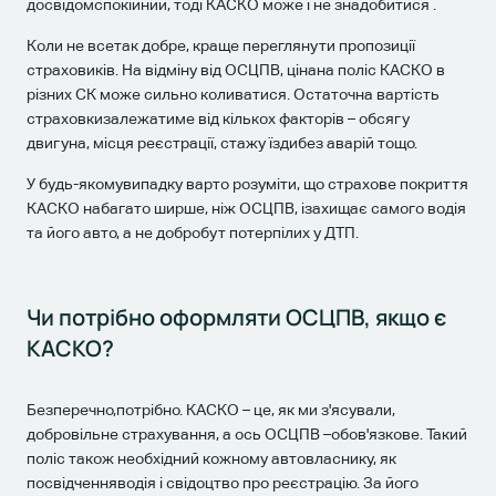
досвідомспокійний, тоді КАСКО може і не знадобитися .
Коли не всетак добре, краще переглянути пропозиції
страховиків. На відміну від ОСЦПВ, цінана поліс КАСКО в
різних СК може сильно коливатися. Остаточна вартість
страховкизалежатиме від кількох факторів – обсягу
двигуна, місця реєстрації, стажу їздибез аварій тощо.
У будь-якомувипадку варто розуміти, що страхове покриття
КАСКО набагато ширше, ніж ОСЦПВ, ізахищає самого водія
та його авто, а не добробут потерпілих у ДТП.
Чи потрібно оформляти ОСЦПВ, якщо є
КАСКО?
Безперечно,потрібно. КАСКО – це, як ми з'ясували,
добровільне страхування, а ось ОСЦПВ –обов'язкове. Такий
поліс також необхідний кожному автовласнику, як
посвідченняводія і свідоцтво про реєстрацію. За його