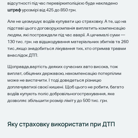
відсутності під час перевіркиполіцією буде накладено
штраф
урозмірі від 425 до 850 грн.
Але не цезмушує водіїв купувати цю страховку. А те, що на
підставі цього договору,компанія виплатить компенсацію
людям, які постраждали під час аварії. А цечималі суми —
130 тис. грн. на відшкодування матеріальних збитків та 260
тис.,якщо знадобиться лікування тих, хто отримав травми
внаслідок ДТП.
Щоправда,вартість деяких сучасних авто висока, тож
виплат, обіцяних державою, накомпенсацію потерпілим
може не вистачити. І тоді доведеться різницю
доплачуватизі своєї кишені. Щоб цього не робити, багато
водіїв купують поліс добровільногострахування, яке
дозволяє збільшити розмір ліміту до 500 тис. грн.
Яку страховку використати при ДТП