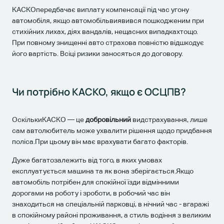
КАСКОпередбачає виплату компенсації під час угону
автомобіля, якщо автомобільвиявився пошкодженим при
стихійних лихах, діях вандалів, нещасних випадкахтощо.
При повному знищенні авто страхова повністю відшкодує
його вартість. Всіці ризики заносяться до договору.
Чи потрібно КАСКО, якщо є ОСЦПВ?
ОскількиКАСКО — це
добровільний
видстрахування, лише
сам автолюбитель може ухвалити рішення щодо придбання
поліса.При цьому він має врахувати багато факторів.
Дуже багатозалежить від того, в яких умовах
експлуатується машина та як вона зберігається.Якщо
автомобіль потрібен для спокійної їзди відмінними
дорогами на роботу і зроботи, в робочий час він
знаходиться на спеціальній парковці, в нічний час - вгаражі
в спокійному районі проживання, а стиль водіння з великим