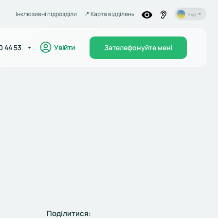
Інклюзивні підрозділи
📍️ Карта відділень
Укр
Увійти
0 44 53
Зателефонуйте мені
Поділитися: