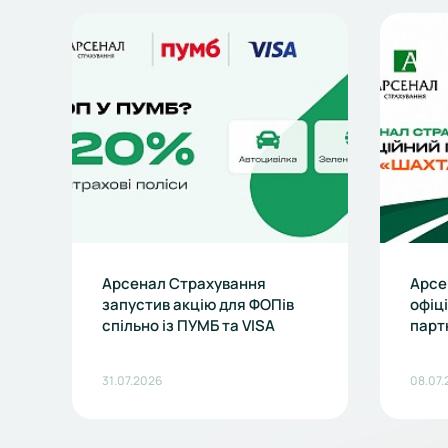
Арсенал Страхування
Арсе
запустив акцію для ФОПів
офіц
спільно із ПУМБ та VISA
парт
31.07.2026
08.07.