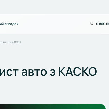
ий випадок
0 800 6
ст авто з КАСКО
ист авто з КАСКО