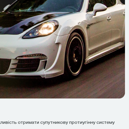
жливість отримати cупутникову протиугінну систему