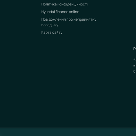
Політика конфіденційності
Hyundai finance online
Повідомлення про неприйнятну
поведінку
Карта сайту
Г
+
i
0