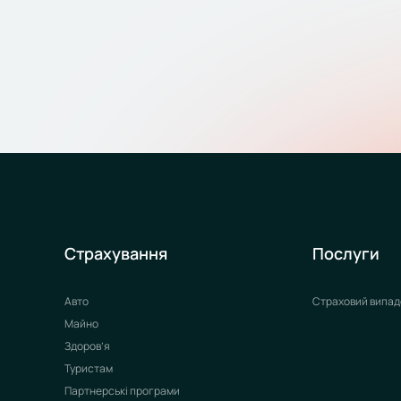
Страхування
Послуги
Авто
Страховий випад
Майно
Здоров’я
Туристам
Партнерські програми