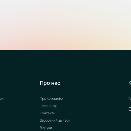
Про нас
ок
Про компанію
Г
Інфоцентр
Контакти
Зворотний зв’язок
Відгуки