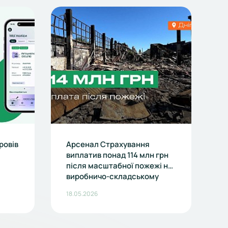
ровів
Арсенал Страхування
А
виплатив понад 114 млн грн
з
після масштабної пожежі на
м
виробничо-складському
с
комплексі в Дніпрі
М
18.05.2026
0