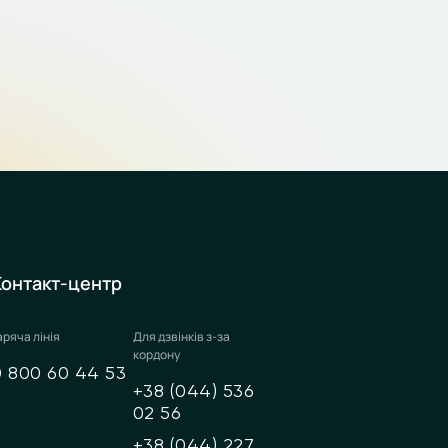
Контакт-центр
аряча лінія
Для дзвінків з-за
кордону
0 800 60 44 53
+38 (044) 536
02 56
+38 (044) 227