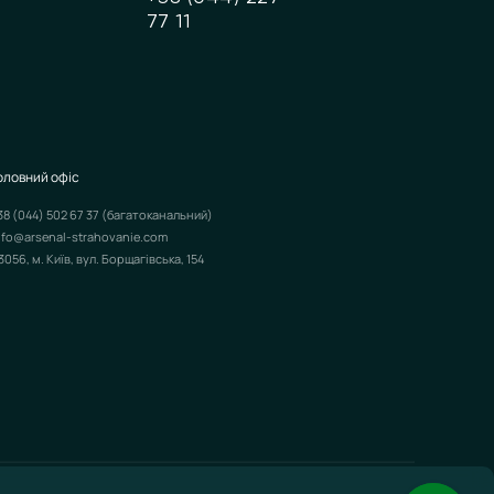
77 11
оловний офіс
38 (044) 502 67 37
(багатоканальний)
nfo@arsenal-strahovanie.com
3056, м. Київ, вул. Борщагівська, 154