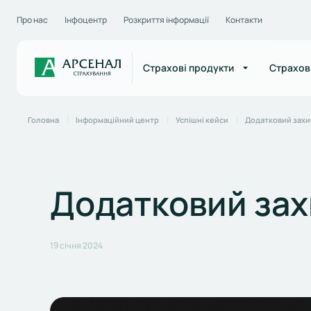
Про нас
Інфоцентр
Розкриття інформації
Контакти
Страхові продукти
Страхов
Головна
Інформаційний центр
Успішні кейси
Додатковий захи
Додатковий зах
19 січня 2024