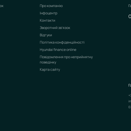
ок
Про компанію
Г
Інфоцентр
Контакти
Зворотний зв’язок
Відгуки
Політика конфіденційності
Hyundai finance online
Повідомлення про неприйнятну
поведінку
Карта сайту
Г
+
i
0