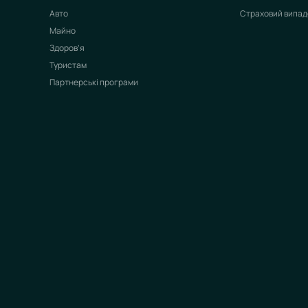
Авто
Страховий випад
Майно
Здоров’я
Туристам
Партнерські програми