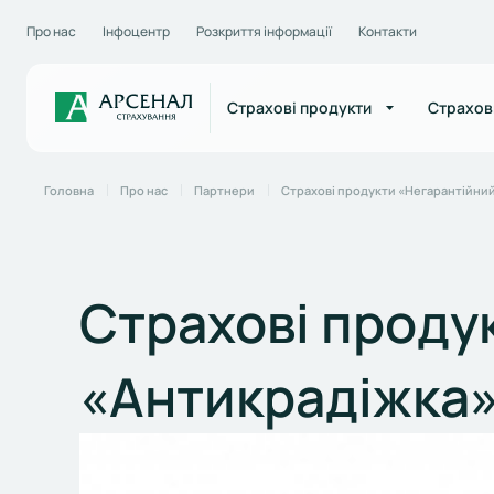
Про нас
Інфоцентр
Розкриття інформації
Контакти
Страхові продукти
Страхов
Головна
Про нас
Партнери
Страхові продукти «Негарантійний
Страхові проду
«Антикрадіжка»