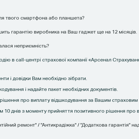
 для твого смартфона або планшета?
ить гарантію виробника на Ваш гаджет ще на 12 місяців.
алася неприємність?
подію в call-центрі страхової компанії «Арсенал Страхува
нти і довідки Вам необхідно зібрати.
одування і надайте пакет необхідних документів.
 рішення про виплату відшкодування за Вашим страховим
 10 днів з моменту прийняття позитивного рішення про 
тійний ремонт" / "Антикрадіжка" / "Додаткова гарантія" н