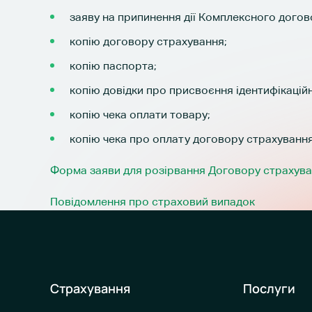
заяву на припинення дії Комплексного догов
копію договору страхування;
копію паспорта;
копію довідки про присвоєння ідентифікацій
копію чека оплати товару;
копію чека про оплату договору страхування
Форма заяви для розірвання Договору страхув
Повідомлення про страховий випадок
Страхування
Послуги