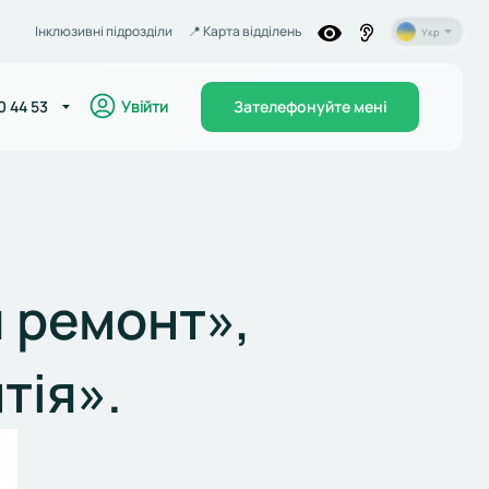
Інклюзивні підрозділи
📍️ Карта відділень
Укр
Увійти
0 44 53
Зателефонуйте мені
 ремонт»,
тія».