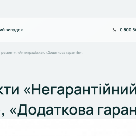
ий випадок
0 800 6
 ремонт», «Антикрадіжка», «Додаткова гарантія».
кти «Негарантійний
, «Додаткова гаран