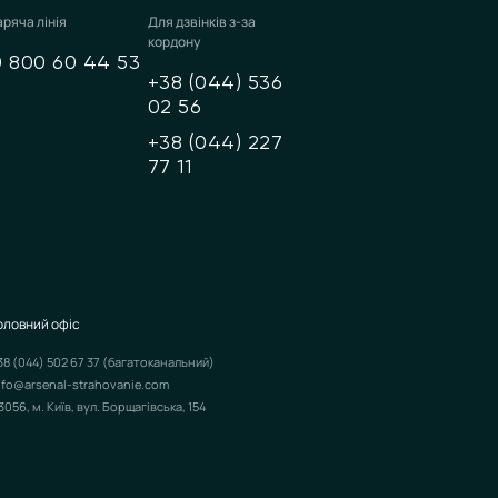
аряча лінія
Для дзвінків з-за
кордону
0 800 60 44 53
+38 (044) 536
02 56
+38 (044) 227
77 11
оловний офіс
38 (044) 502 67 37
(багатоканальний)
nfo@arsenal-strahovanie.com
3056, м. Київ, вул. Борщагівська, 154