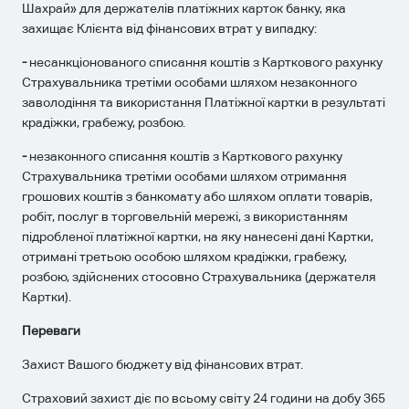
Шахрай» для держателів платіжних карток банку, яка
захищає Клієнта від фінансових втрат у випадку:
-
несанкціонованого списання коштів з Карткового рахунку
Страхувальника третіми особами шляхом незаконного
заволодіння та використання Платіжної картки в результаті
крадіжки, грабежу, розбою.
-
незаконного списання коштів з Карткового рахунку
Страхувальника третіми особами шляхом отримання
грошових коштів з банкомату або шляхом оплати товарів,
робіт, послуг в торговельній мережі, з використанням
підробленої платіжної картки, на яку нанесені дані Картки,
отримані третьою особою шляхом крадіжки, грабежу,
розбою, здійснених стосовно Страхувальника (держателя
Картки).
Переваги
Захист Вашого бюджету від фінансових втрат.
Страховий захист діє по всьому світу 24 години на добу 365