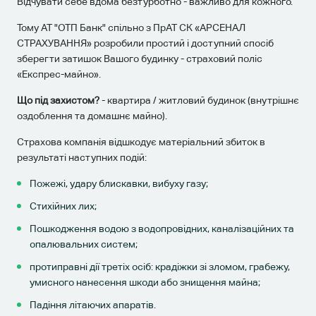
Відчувати себе вдома безтурботно - важливо для кожного.
Тому АТ "ОТП Банк" спільно з ПрАТ СК «АРСЕНАЛ
СТРАХУВАННЯ» розробили простий і доступний спосіб
зберегти затишок Вашого будинку - страховий поліс
«Експрес-майно».
Що під захистом?
- квартира / житловий будинок (внутрішнє
оздоблення та домашнє майно).
Страхова компанія відшкодує матеріальний збиток в
результаті наступних подій:
Пожежі, удару блискавки, вибуху газу;
Стихійних лих;
Пошкодження водою з водопровідних, каналізаційних та
опалювальних систем;
протиправні дії третіх осіб: крадіжки зі зломом, грабежу,
умисного нанесення шкоди або знищення майна;
Падіння літаючих апаратів.