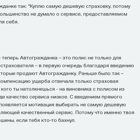
данке так: "Куплю самую дешевую страховку, потому
. Большинство не думало о сервисе, предоставляемом
ля себя.
 теперь Автогражданка – это полис не только для
о страхователя – в первую очередь благодаря введению
оторые продают Автогражданку. Раньше было так –
 компенсацию ущерба отвечала только страховая
 кого ты натолкнешься - на виновника с полисом из
де качество сервиса низкое. С введением прямого
я появляется мотивация выбирать не самую дешевую
авляющей качественный сервис. Потому что именно твоя
ины, если тебя кто-то бахнул.