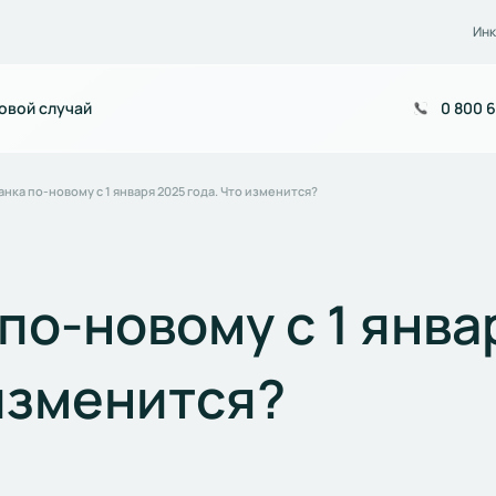
Инк
овой случай
0 800 6
нка по-новому с 1 января 2025 года. Что изменится?
по-новому с 1 янва
 изменится?