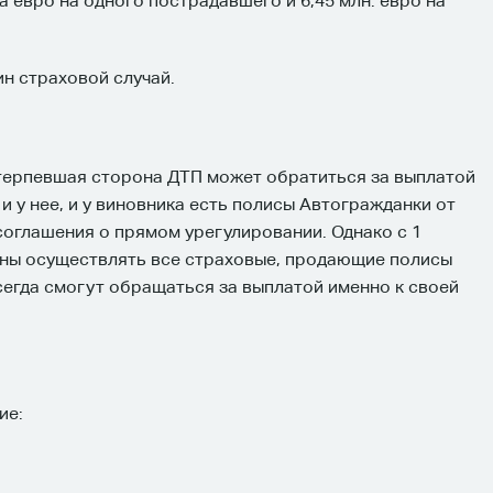
а евро на одного пострадавшего и 6,45 млн. евро на
ин страховой случай.
терпевшая сторона ДТП может обратиться за выплатой
и у нее, и у виновника есть полисы Автогражданки от
оглашения о прямом урегулировании. Однако с 1
аны осуществлять все страховые, продающие полисы
сегда смогут обращаться за выплатой именно к своей
ие: