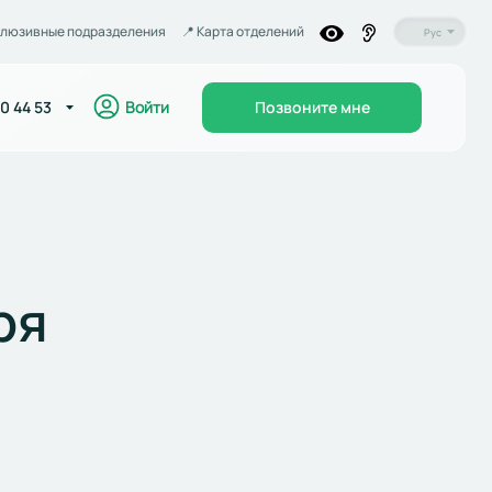
люзивные подразделения
📍️ Карта отделений
Рус
Войти
0 44 53
Позвоните мне
ря